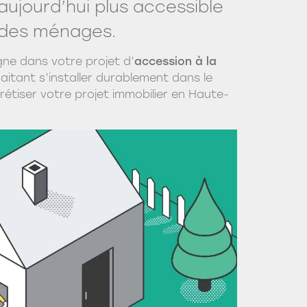
aujourd’hui plus accessible
s des ménages.
e dans votre projet d’
accession à la
aitant s’installer durablement dans le
crétiser votre projet immobilier en Haute-
Réunion Publique
RENTHONNE
'écrin de Jade