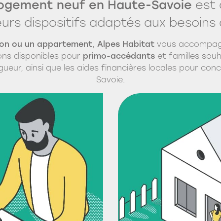
logement neuf en Haute-Savoie
est 
eurs dispositifs adaptés aux besoin
lon ou un appartement
,
Alpes Habitat
vous accompagn
ons disponibles pour
primo-accédants
et familles souh
vigueur, ainsi que les aides financières locales pour con
Savoie.
LANCEMENT COMMERCIAL
SAINT-SIGISMOND
B
Les Balcons de Saint-Si
L
Voir tous les programmes